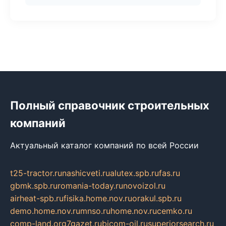
Полный справочник строительных
компаний
Актуальный каталог компаний по всей России
t25-tractor.ru
nashicveti.ru
alutex.spb.ru
fas.ru
gbmk.spb.ru
romania-today.ru
novoizol.ru
airheat-spb.ru
fisika.home.nov.ru
orakul.spb.ru
demo.home.nov.ru
mnso.ru
home.nov.ru
cemko.ru
comp-land.org
7gazet.ru
bicom-oil.ru
superiorsearch.ru