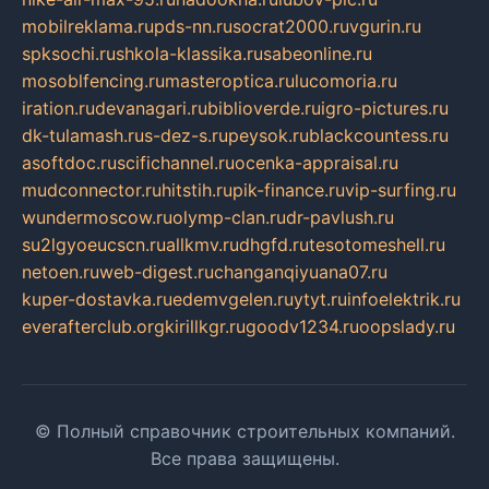
mobilreklama.ru
pds-nn.ru
socrat2000.ru
vgurin.ru
spksochi.ru
shkola-klassika.ru
sabeonline.ru
mosoblfencing.ru
masteroptica.ru
lucomoria.ru
iration.ru
devanagari.ru
biblioverde.ru
igro-pictures.ru
dk-tulamash.ru
s-dez-s.ru
peysok.ru
blackcountess.ru
asoftdoc.ru
scifichannel.ru
ocenka-appraisal.ru
mudconnector.ru
hitstih.ru
pik-finance.ru
vip-surfing.ru
wundermoscow.ru
olymp-clan.ru
dr-pavlush.ru
su2lgyoeucscn.ru
allkmv.ru
dhgfd.ru
tesotomeshell.ru
netoen.ru
web-digest.ru
changanqiyuana07.ru
kuper-dostavka.ru
edemvgelen.ru
ytyt.ru
infoelektrik.ru
everafterclub.org
kirillkgr.ru
goodv1234.ru
oopslady.ru
© Полный справочник строительных компаний.
Все права защищены.