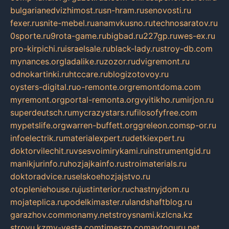
bulgarianedvizhimost.ru
sn-hram.ru
senovosti.ru
fexer.ru
snite-mebel.ru
anamvkusno.ru
technosaratov.ru
0sporte.ru
9rota-game.ru
bigbad.ru
227gp.ru
wes-ex.ru
pro-kirpichi.ru
israelsale.ru
black-lady.ru
stroy-db.com
mynances.org
ladalike.ru
zozor.ru
dvigremont.ru
odnokartinki.ru
htccare.ru
blogizotovoy.ru
oysters-digital.ru
o-remonte.org
remontdoma.com
myremont.org
portal-remonta.org
vyitikho.ru
mirjon.ru
superdeutsch.ru
mycrazystars.ru
filosofyfree.com
mypetslife.org
warren-buffett.org
greleon.com
sp-or.ru
infoelectrik.ru
materialexpert.ru
detkiexpert.ru
doktorvilechit.ru
vsesvoimirykami.ru
instrumentgid.ru
manikjurinfo.ru
hozjajkainfo.ru
stroimaterials.ru
doktoradvice.ru
selskoehozjajstvo.ru
otopleniehouse.ru
justinterior.ru
chastnyjdom.ru
mojateplica.ru
podelkimaster.ru
landshaftblog.ru
garazhov.com
monamy.net
stroysnami.kz
lcna.kz
stroyu.kz
my-vesta.com
timeszp.com
avtoguru.net