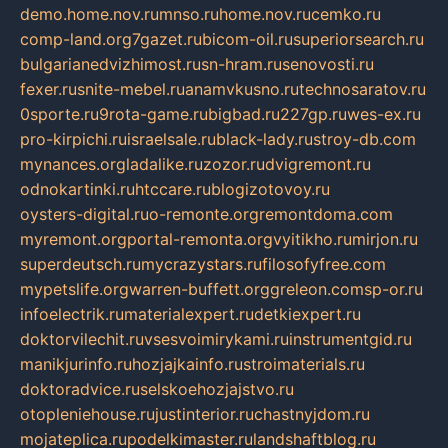
demo.home.nov.ru
mnso.ru
home.nov.ru
cemko.ru
comp-land.org
7gazet.ru
bicom-oil.ru
superiorsearch.ru
bulgarianedvizhimost.ru
sn-hram.ru
senovosti.ru
fexer.ru
snite-mebel.ru
anamvkusno.ru
technosaratov.ru
0sporte.ru
9rota-game.ru
bigbad.ru
227gp.ru
wes-ex.ru
pro-kirpichi.ru
israelsale.ru
black-lady.ru
stroy-db.com
mynances.org
ladalike.ru
zozor.ru
dvigremont.ru
odnokartinki.ru
htccare.ru
blogizotovoy.ru
oysters-digital.ru
o-remonte.org
remontdoma.com
myremont.org
portal-remonta.org
vyitikho.ru
mirjon.ru
superdeutsch.ru
mycrazystars.ru
filosofyfree.com
mypetslife.org
warren-buffett.org
greleon.com
sp-or.ru
infoelectrik.ru
materialexpert.ru
detkiexpert.ru
doktorvilechit.ru
vsesvoimirykami.ru
instrumentgid.ru
manikjurinfo.ru
hozjajkainfo.ru
stroimaterials.ru
doktoradvice.ru
selskoehozjajstvo.ru
otopleniehouse.ru
justinterior.ru
chastnyjdom.ru
mojateplica.ru
podelkimaster.ru
landshaftblog.ru