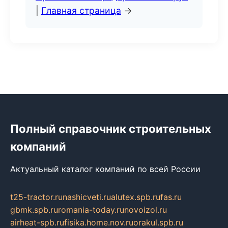
|
Главная страница
→
Полный справочник строительных
компаний
Актуальный каталог компаний по всей России
t25-tractor.ru
nashicveti.ru
alutex.spb.ru
fas.ru
gbmk.spb.ru
romania-today.ru
novoizol.ru
airheat-spb.ru
fisika.home.nov.ru
orakul.spb.ru