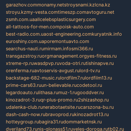
garazhov.com
monamy.net
stroysnami.kz
lcna.kz
stroyu.kz
my-vesta.com
timeszp.com
avtoguru.net
zsmh.com.ua
allcelebsplasticsurgery.com
all-tattoos-for-men.com
poisk-auto.com
best-radio.com.ua
ost-engineering.com
kuryatnik.info
euroshiny.com.ua
poremontuavto.com
searchus-nauti.ru
mirmam.info
smi366.ru
transgazstroy.ru
orgmanagement.org
yes-fitness.ru
xtreme-rp.ru
wasdpvp.ru
voda-otri.ru
tishinapve.ru
orenferma.ru
avtoservis-avgust.ru
lord-tv.ru
backstage-682-music.ru
lordfilm7.ru
lordfilm13.ru
prime-cars63.ru
un-believable.ru
codetool.ru
legardoauto.ru
lithasa.ru
muz-1.ru
gooddver.ru
kinozadrot-3.ru
qr-plus-promo.ru
2shizashop.ru
udalenka-club.ru
nerabotaetsite.ru
carszona-bu.ru
dash-cash-now.ru
bravoprod.ru
kinozadrot13.ru
hotteygroup.ru
bagira31.ru
dommarketnsk.ru
dveriland73.ru
nis-glonass51.ru
veles-doroga.ru
tb02.ru