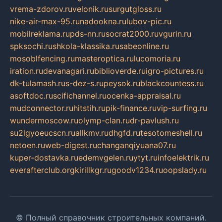
vrema-zdorov.ru
velonik.ru
surgutgloss.ru
nike-air-max-95.ru
nadookna.ru
lubov-pic.ru
mobilreklama.ru
pds-nn.ru
socrat2000.ru
vgurin.ru
spksochi.ru
shkola-klassika.ru
sabeonline.ru
mosoblfencing.ru
masteroptica.ru
lucomoria.ru
iration.ru
devanagari.ru
biblioverde.ru
igro-pictures.ru
dk-tulamash.ru
s-dez-s.ru
peysok.ru
blackcountess.ru
asoftdoc.ru
scifichannel.ru
ocenka-appraisal.ru
mudconnector.ru
hitstih.ru
pik-finance.ru
vip-surfing.ru
wundermoscow.ru
olymp-clan.ru
dr-pavlush.ru
su2lgyoeucscn.ru
allkmv.ru
dhgfd.ru
tesotomeshell.ru
netoen.ru
web-digest.ru
changanqiyuana07.ru
kuper-dostavka.ru
edemvgelen.ru
ytyt.ru
infoelektrik.ru
everafterclub.org
kirillkgr.ru
goodv1234.ru
oopslady.ru
© Полный справочник строительных компаний.